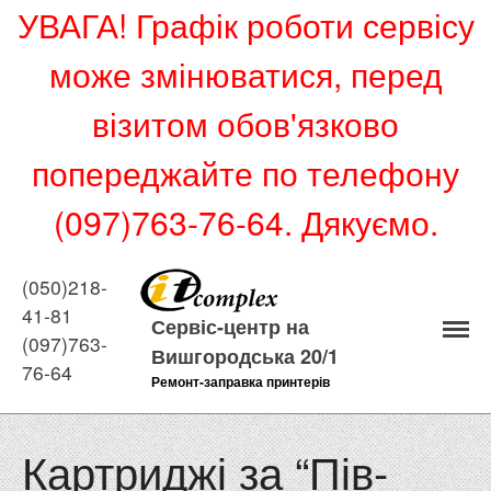
УВАГА! Графік роботи сервісу
може змінюватися, перед
візитом обов'язково
попереджайте по телефону
Ремонт принтерів
Прошивка принтерів
(097)763-76-64. Дякуємо.
Ремонт принтерів
Ремонт ноутбуків
(050)218-
41-81
Ремонт комп’ютерів
Сервіс-центр на
(097)763-
Заправка картриджів
Вишгородська 20/1
76-64
Заправка струменевих
Ремонт-заправка принтерів
картриджів на Куренівці.
(Оболонь, Поділ Києва)
Картриджі за “Пів-
Картриджі за Півціни
Статті