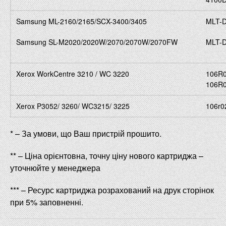
Samsung ML-2160/2165/SCX-3400/3405
MLT-
Samsung SL-M2020/2020W/2070/2070W/2070FW
MLT-
Xerox WorkCentre 3210 / WC 3220
106R0
106R
Xerox P3052/ 3260/ WC3215/ 3225
106r0
*
–
За умови
,
що
Ваш пристрій
прошито
.
**
–
Ціна
орієнтовна
,
точну
ціну
нового
картриджа
–
уточнюйте
у
менеджера
***
–
Ресурс
картриджа
розрахований
на
друк
сторінок
при
5
%
заповненні.