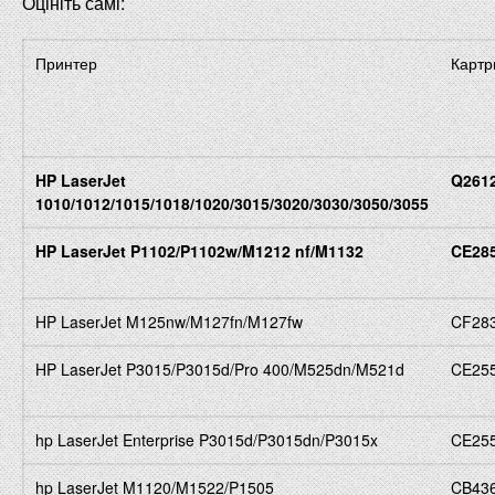
Оцініть
самі
:
Принтер
Картр
HP LaserJet
Q261
1010/1012/1015/1018/1020/3015/3020/3030/3050/3055
HP LaserJet P1102/P1102w/M1212 nf/M1132
CE28
HP LaserJet M125nw/M127fn/M127fw
CF28
HP LaserJet P3015/P3015d/Pro 400/M525dn/M521d
CE25
hp LaserJet Enterprise P3015d/P3015dn/P3015x
CE25
hp LaserJet M1120/M1522/P1505
CB43