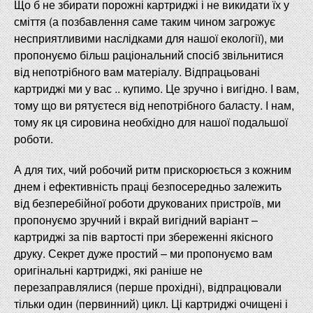
Що б не збирати порожні картриджі і не викидати їх у
сміття (а позбавлення саме таким чином загрожує
несприятливими наслідками для нашої екології), ми
пропонуємо більш раціональний спосіб звільнитися
від непотрібного вам матеріалу. Відпрацьовані
картриджі ми у вас .. купимо. Це зручно і вигідно. І вам,
тому що ви рятуєтеся від непотрібного баласту. І нам,
тому як ця сировина необхідно для нашої подальшої
роботи.
А для тих, чий робочий ритм прискорюється з кожним
днем ​​і ефективність праці безпосередньо залежить
від безперебійної роботи друкованих пристроїв, ми
пропонуємо зручний і вкрай вигідний варіант –
картриджі за пів вартості при збереженні якісного
друку. Секрет дуже простий – ми пропонуємо вам
оригінальні картриджі, які раніше не
перезаправлялися (перше прохідні), відпрацювали
тільки один (первинний) цикл. Ці картриджі очищені і