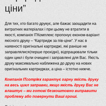
ціни”
Блог
Копіцентр/Оренда
Як нас знайти:
Для тих, хто багато друкує, але бажає заощадити на
витратних матеріалах і при цьому не втратити в
якості, компанія ІТКомплекс пропонує економ-варіант
Зателефонувати нам
якісного друку – “Картридж за пів-ціни”. У нас в
наявності оригінальні картриджі, які раніше не
заправлялися(перше прохідні), відпрацювали тільки
один цикл і були очищені і заправлені для Вас. Якість
друку максимально наближена до друку на нових
оригінальних картриджах, а ціна – істотно нижче.
Компанія
ITcomplex
гарантує гарну якість
друку
на
весь
цикл
заправки
,
якщо
якість
друку
Вас
не
влаштує
–
ми
готові
безкоштовно
виправити
проблему
або
повернути
Ваші
гроші
.