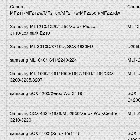
Сanon
Сanon
MF211/MF212w/MF216n/MF217w/MF226dn/MF229dw
Samsung ML1210/1220/1250/Xerox Phaser
ML-1
3110/Lexmark E210
Samsung ML-3310D/3710D, SCX-4833FD
D205
samsung ML1640/1641/2240/2241
MLT-
Samsung ML 1660/1661/1665/1667/1861/1866/SCX-
MLT-
3200/3205/3207
samsung SCX-4200/Xerox WC-3119
SCX-
D420
Samsung SCX-4824/4828/ML-2850/Xerox WorkCentre
MLT-2
3210/3220
samsung SCX 4100 (Хеrox Pe114)
SCX-
4100