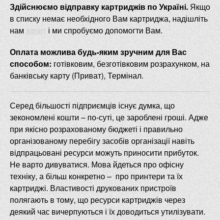
Здійснюємо
відправку
картриджів
по
Україні
.
Якщо
в
списку
немає
необхідного
Вам
картриджа
,
надішліть
нам
запит
і
ми
спробуємо
допомогти
Вам
.
Оплата
можлива
будь-яким
зручним для Вас
способом
:
готівковим
,
безготівковим розрахунком
,
на
банківську
карту
(Приват
)
,
Термінал
.
Серед більшості підприємців існує думка, що
зекономлені кошти – по-суті, це зароблені гроші. Адже
при якісно розрахованому бюджеті і правильно
організованому перебігу засобів організації навіть
відпрацьовані ресурси можуть приносити прибуток.
Не варто дивуватися. Мова йдеться про офісну
техніку, а більш конкретно – про принтери та їх
картриджі. Властивості друкованих пристроїв
полягають в тому, що ресурси картриджів через
деякий час вичерпуються і їх доводиться утилізувати.