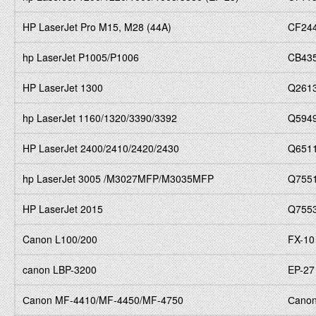
HP LaserJet Pro M15, M28 (44A)
CF24
hp LaserJet P1005/P1006
CB43
HP LaserJet 1300
Q261
hp LaserJet 1160/1320/3390/3392
Q594
HP LaserJet 2400/2410/2420/2430
Q651
hp LaserJet 3005 /M3027MFP/M3035MFP
Q755
HP LaserJet 2015
Q755
Canon L100/200
FX-10
canon LBP-3200
EP-27
Сanon MF-4410/MF-4450/MF-4750
Сanon