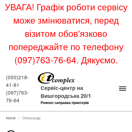
УВАГА! Графік роботи сервісу
може змінюватися, перед
візитом обов'язково
попереджайте по телефону
(097)763-76-64. Дякуємо.
(050)218-
Ремонт принтерів
41-81
Прошивка принтерів
Сервіс-центр на
(097)763-
Вишгородська 20/1
Ремонт принтерів
76-64
Ремонт-заправка принтерів
Ремонт ноутбуків
Ремонт комп’ютерів
Home
/
Олександр
Заправка картриджів